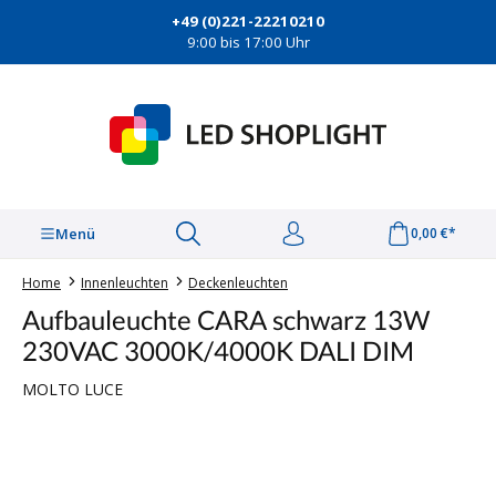
alt springen
+49 (0)221-22210210
9:00 bis 17:00 Uhr
Menü
0,00 €*
Home
Innenleuchten
Deckenleuchten
Aufbauleuchte CARA schwarz 13W
230VAC 3000K/4000K DALI DIM
MOLTO LUCE
Bildergalerie überspringen