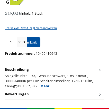
319,00 €
Inhalt:
1 Stück
Preise exkl. MwSt. zzgl. Versandkosten
Produkt Anzahl: Gib den gewünschten Wert ein oder benutze die Sc
In den Warenkorb
Stück
Produktnummer:
10400410643
Beschreibung
Spiegelleuchte IP44, Gehäuse schwarz, 13W 230VAC,
3000K/4000K per DIP Schalter einstellbar, 1260-1340lm,
CRI&gt;80, 130°, UG…
Mehr
Bewertungen