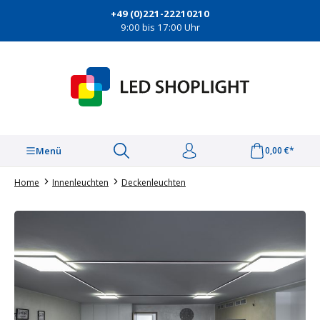
alt springen
+49 (0)221-22210210
9:00 bis 17:00 Uhr
Menü
0,00 €*
Home
Innenleuchten
Deckenleuchten