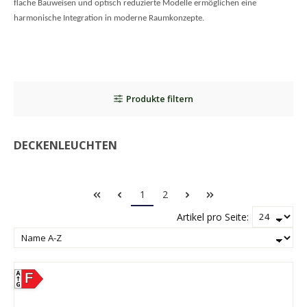
flache Bauweisen und optisch reduzierte Modelle ermöglichen eine
harmonische Integration in moderne Raumkonzepte.
Produkte filtern
DECKENLEUCHTEN
Seite
Seite
1
2
Artikel pro Seite:
F