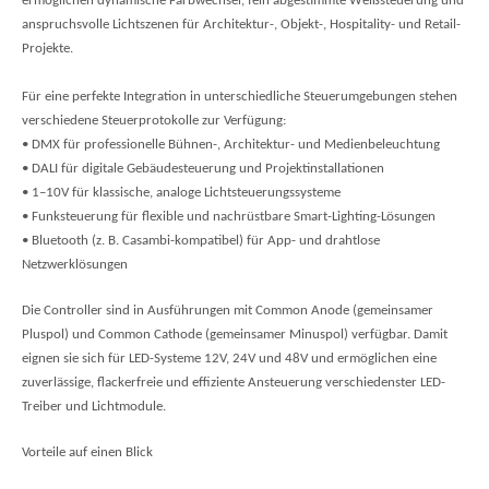
ermöglichen dynamische Farbwechsel, fein abgestimmte Weißsteuerung und
anspruchsvolle Lichtszenen für Architektur-, Objekt-, Hospitality- und Retail-
Projekte.
Für eine perfekte Integration in unterschiedliche Steuerumgebungen stehen
verschiedene Steuerprotokolle zur Verfügung:
• DMX für professionelle Bühnen-, Architektur- und Medienbeleuchtung
• DALI für digitale Gebäudesteuerung und Projektinstallationen
• 1–10V für klassische, analoge Lichtsteuerungssysteme
• Funksteuerung für flexible und nachrüstbare Smart-Lighting-Lösungen
• Bluetooth (z. B. Casambi-kompatibel) für App- und drahtlose
Netzwerklösungen
Die Controller sind in Ausführungen mit Common Anode (gemeinsamer
Pluspol) und Common Cathode (gemeinsamer Minuspol) verfügbar. Damit
eignen sie sich für LED-Systeme 12V, 24V und 48V und ermöglichen eine
zuverlässige, flackerfreie und effiziente Ansteuerung verschiedenster LED-
Treiber und Lichtmodule.
Vorteile auf einen Blick