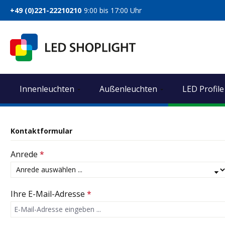
springen
Zur Hauptnavigation springen
+49 (0)221-22210210
9:00 bis 17:00 Uhr
Innenleuchten
Außenleuchten
LED Profile
Kontaktformular
Anrede
*
Ihre E-Mail-Adresse
*