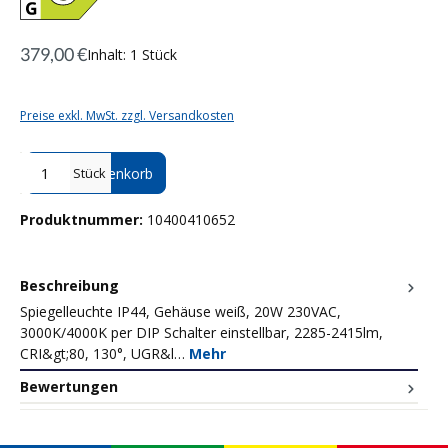
379,00 €
Inhalt:
1 Stück
Preise exkl. MwSt. zzgl. Versandkosten
Produkt Anzahl: Gib den gewünschten Wert ein oder benutze die Sc
In den Warenkorb
Stück
Produktnummer:
10400410652
Beschreibung
Spiegelleuchte IP44, Gehäuse weiß, 20W 230VAC,
3000K/4000K per DIP Schalter einstellbar, 2285-2415lm,
CRI&gt;80, 130°, UGR&l…
Mehr
Bewertungen