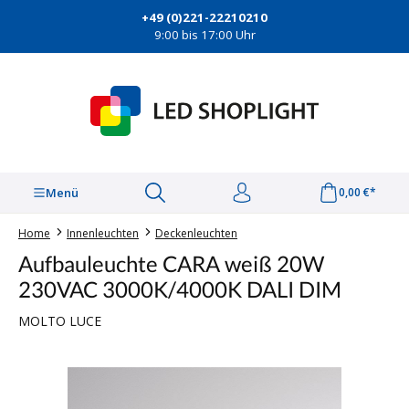
alt springen
+49 (0)221-22210210
9:00 bis 17:00 Uhr
Menü
0,00 €*
Home
Innenleuchten
Deckenleuchten
Aufbauleuchte CARA weiß 20W
230VAC 3000K/4000K DALI DIM
MOLTO LUCE
Bildergalerie überspringen