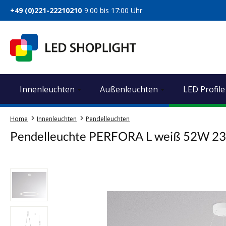
springen
Zur Hauptnavigation springen
+49 (0)221-22210210
9:00 bis 17:00 Uhr
Innenleuchten
Außenleuchten
LED Profile
Home
Innenleuchten
Pendelleuchten
Pendelleuchte PERFORA L weiß 52W 2
Bildergalerie überspringen