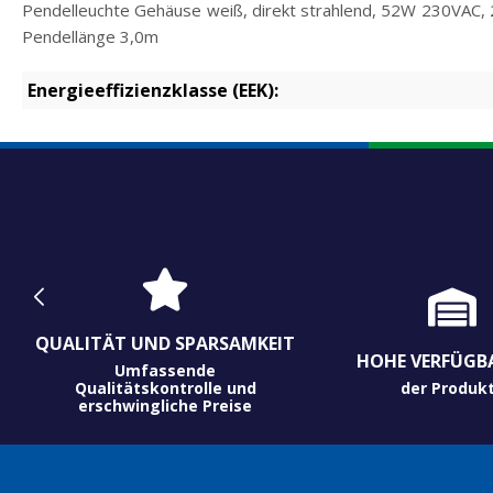
Pendelleuchte Gehäuse weiß, direkt strahlend, 52W 230VAC,
Pendellänge 3,0m
Energieeffizienzklasse (EEK):
QUALITÄT UND SPARSAMKEIT
HOHE VERFÜGB
Umfassende
Qualitätskontrolle und
der Produk
erschwingliche Preise