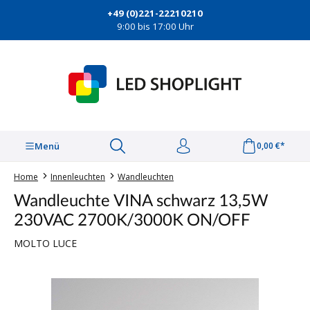
alt springen
+49 (0)221-22210210
9:00 bis 17:00 Uhr
Menü
0,00 €*
Home
Innenleuchten
Wandleuchten
Wandleuchte VINA schwarz 13,5W
230VAC 2700K/3000K ON/OFF
MOLTO LUCE
Bildergalerie überspringen