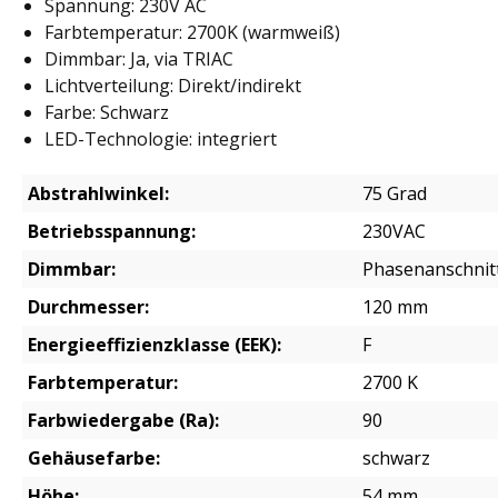
Spannung: 230V AC
Farbtemperatur: 2700K (warmweiß)
Dimmbar: Ja, via TRIAC
Lichtverteilung: Direkt/indirekt
Farbe: Schwarz
LED-Technologie: integriert
Abstrahlwinkel:
75 Grad
Betriebsspannung:
230VAC
Dimmbar:
Phasenanschnit
Durchmesser:
120 mm
Energieeffizienzklasse (EEK):
F
Farbtemperatur:
2700 K
Farbwiedergabe (Ra):
90
Gehäusefarbe:
schwarz
Höhe:
54 mm