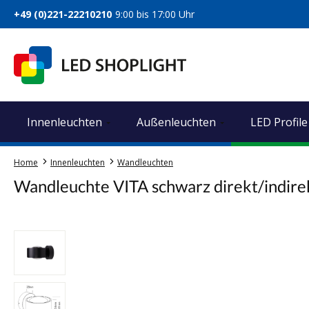
springen
Zur Hauptnavigation springen
+49 (0)221-22210210
9:00 bis 17:00 Uhr
Innenleuchten
Außenleuchten
LED Profile
Home
Innenleuchten
Wandleuchten
Wandleuchte VITA schwarz direkt/indi
Bildergalerie überspringen