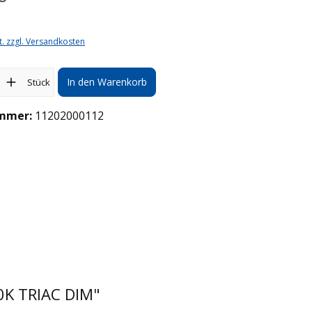
t. zzgl. Versandkosten
l: Gib den gewünschten Wert ein oder benutze die Schaltflächen
In den Warenkorb
Stück
mmer:
11202000112
0K TRIAC DIM"