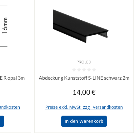
PROLED
n 0 von 5 Sternen
Durchschnittliche Bewertung von 0 von 5 Sterne
E R opal 3m
Abdeckung Kunststoff S-LINE schwarz 2m
14,00 €
reis:
Regulärer Preis:
sandkosten
Preise exkl. MwSt. zzgl. Versandkosten
b
In den Warenkorb