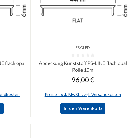
PROLED
n 0 von 5 Sternen
Durchschnittliche Bewertung von 0 von 5 Sterne
E flach opal
Abdeckung Kunststoff PS-LINE flach opal
Rolle 10m
96,00 €
reis:
Regulärer Preis:
sandkosten
Preise exkl. MwSt. zzgl. Versandkosten
b
In den Warenkorb