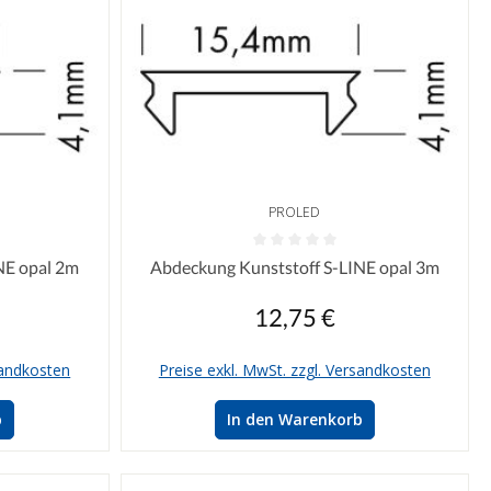
PROLED
n 0 von 5 Sternen
Durchschnittliche Bewertung von 0 von 5 Sterne
NE opal 2m
Abdeckung Kunststoff S-LINE opal 3m
12,75 €
reis:
Regulärer Preis:
sandkosten
Preise exkl. MwSt. zzgl. Versandkosten
b
In den Warenkorb