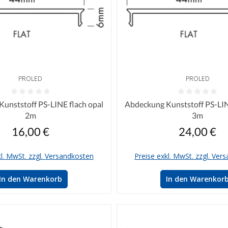
PROLED
PROLED
iche Bewertung von 0 von 5 Sternen
Durchschnittliche Bewertung vo
unststoff PS-LINE flach opal
Abdeckung Kunststoff PS-LIN
2m
3m
16,00 €
24,00 €
Regulärer Preis:
Regulärer P
kl. MwSt. zzgl. Versandkosten
Preise exkl. MwSt. zzgl. Ver
In den Warenkorb
In den Warenkor