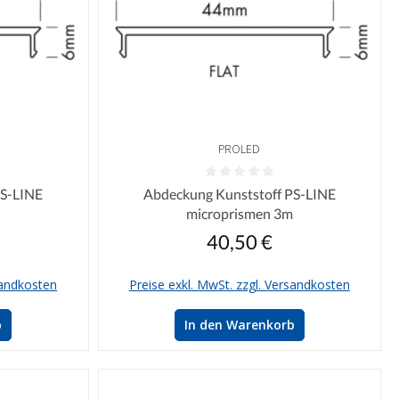
PROLED
n 0 von 5 Sternen
Durchschnittliche Bewertung von 0 von 5 Sterne
PS-LINE
Abdeckung Kunststoff PS-LINE
m
microprismen 3m
40,50 €
reis:
Regulärer Preis:
sandkosten
Preise exkl. MwSt. zzgl. Versandkosten
b
In den Warenkorb